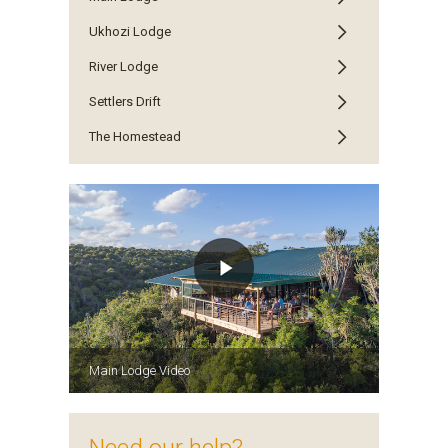
Ukhozi Lodge
River Lodge
Settlers Drift
The Homestead
Main Lodge Video